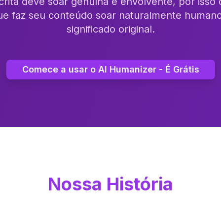
crita deve soar genuína e envolvente, por isso
ue faz seu conteúdo soar naturalmente human
significado original.
Comece a usar o AI Humanizer - É Grátis
Nossa História