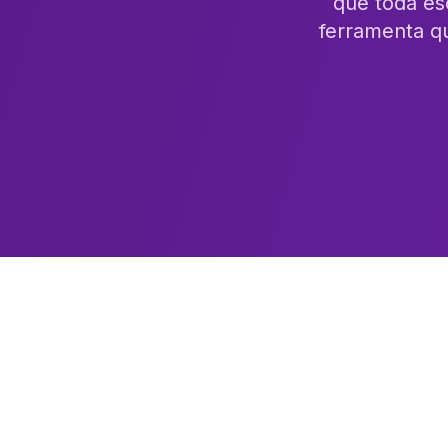
que toda es
ferramenta q