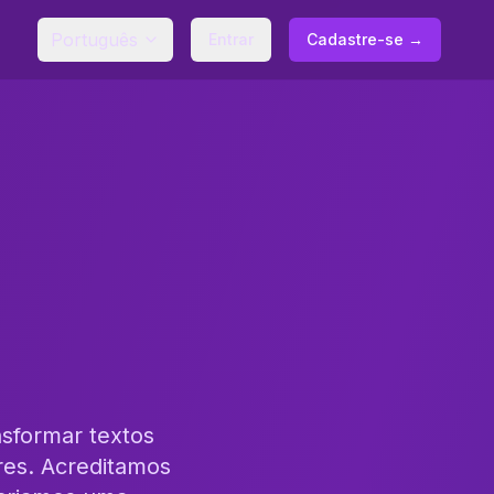
Português
Entrar
Cadastre-se →
sformar textos
res. Acreditamos