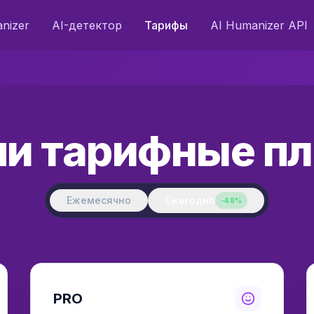
nizer
AI-детектор
Тарифы
AI Humanizer API
и тарифные п
Ежемесячно
Ежегодно
-
48%
PRO