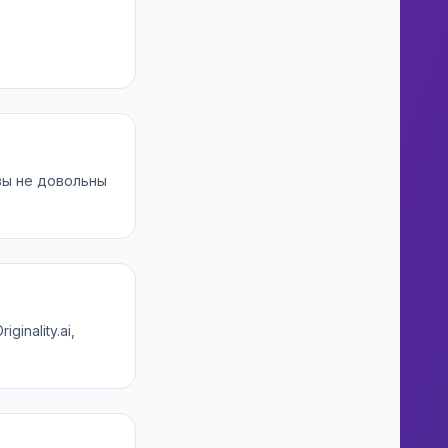
вы не довольны
inality.ai,